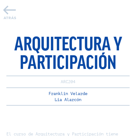
ATRÁS
ARQUITECTURA Y
PARTICIPACIÓN
ARC204
Franklin Velarde
Lia Alarcón
El curso de Arquitectura y Participación tiene