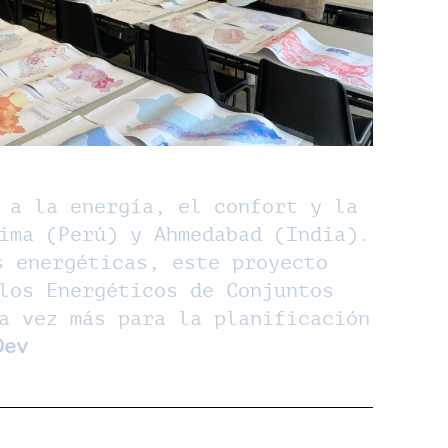
 a la energía, el confort y la
ima (Perú) y Ahmedabad (India).
s energéticas, este proyecto
los Energéticos de Conjuntos
a vez más para la planificación
Dev