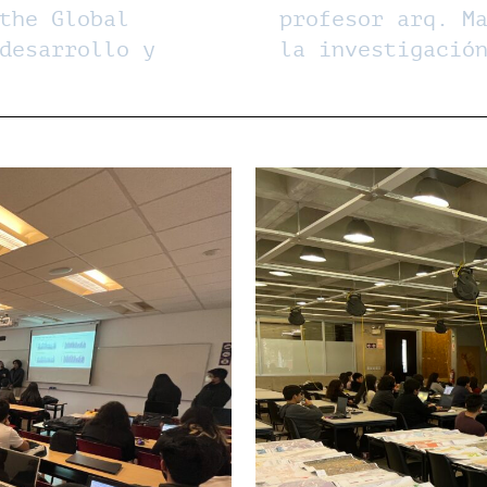
the Global
profesor arq. M
desarrollo y
la investigació