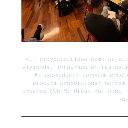
«El proyecto tiene como objet
vivienda, integrado en las est
Al coproducir conocimiento 
procura proporcionar herram
Urbanos (UBEM: Urban Building 
de