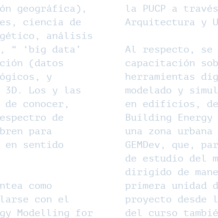
ón geográfica),
la PUCP a travé
es, ciencia de
Arquitectura y 
gético, análisis
, “ ‘big data’
Al respecto, se
ción (datos
capacitación so
ógicos, y
herramientas di
 3D. Los y las
modelado y simu
 de conocer,
en edificios, d
espectro de
Building Energy
bren para
una zona urbana
 en sentido
GEMDev, que, pa
de estudio del 
dirigido de man
ntea como
primera unidad 
larse con el
proyecto desde 
gy Modelling for
del curso tambi