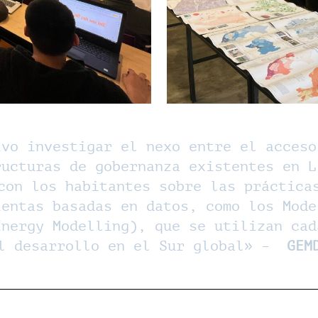
ivo investigar el nexo entre el acceso
ructuras de gobernanza existentes en L
con los habitantes sobre las práctica
ientas basadas en datos, como los Mode
Energy Modelling), que se utilizan cad
l desarrollo en el Sur global» –
GEM