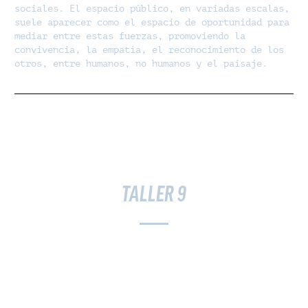
sociales. El espacio público, en variadas escalas,
suele aparecer como el espacio de oportunidad para
mediar entre estas fuerzas, promoviendo la
convivencia, la empatía, el reconocimiento de los
otros, entre humanos, no humanos y el paisaje.
TALLER 9