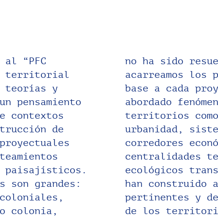
 al “PFC
idad y aún
 territorial
s de esto. En
 teorías y
so, se han
un pensamiento
 sus diversos
e contextos
ia ruralidad-
trucción de
roductivos,
proyectuales
itoriales,
teamientos
 sistemas
 paisajísticos.
tre otros, y se
s son grandes:
 y estrategias
coloniales,
ejor abordaje
o colonia,
 una deuda