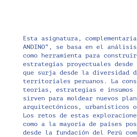
Esta asignatura, complementaria
no ha sido resuelto hasta la actual
ANDINO”, se basa en el análisis
acarreamos los problemas derivado
como herramienta para construir
base a cada proyecto en el cur
estrategias proyectuales desde 
abordado fenómenos propios de
que surja desde la diversidad d
territorios como la interdependenc
territoriales peruanos. La cons
urbanidad, sistemas rurales p
teorías, estrategias e insumos 
corredores económicos terr
sirven para moldear nuevos plan
centralidades territoriales,
arquitectónicos, urbanísticos o
ecológicos trans-escalares, en
Los retos de estas exploracione
han construido aproximaciones
como a la mayoría de países pos
pertinentes y de aporte hacia un m
desde la fundación del Perú com
de los territorios peruanos: