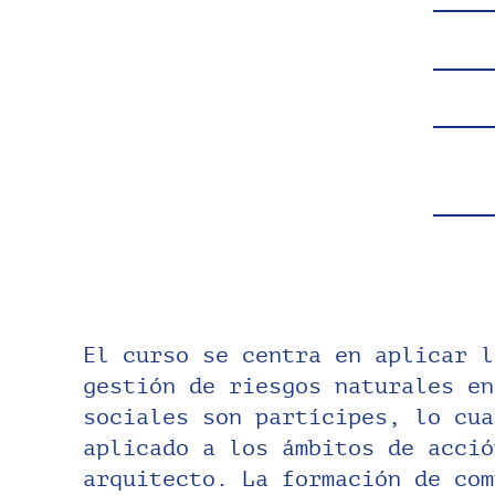
El curso se centra en aplicar l
ejes del territorio, interdisc
gestión de riesgos naturales en
participativo. Se trabaja e
sociales son partícipes, lo cua
actores involucrados de mayor 
aplicado a los ámbitos de acció
ante los riesgos naturales. Se cuen
arquitecto. La formación de com
docentes de disciplinas complem