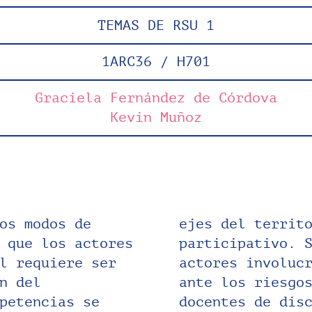
TEMAS DE RSU 1
1ARC36 / H701
Graciela Fernández de Córdova
Kevin Muñoz
os modos de
iplinario y
 que los actores
n campo con los
l requiere ser
vulnerabilidad
n del
ta con
petencias se
entarias y el