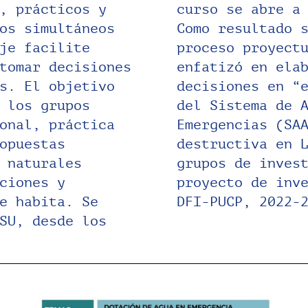
, prácticos y
s Facultades.
os simultáneos
etroalimenta el
je facilite
semestre se
tomar decisiones
uía para tomar
s. El objetivo
unidad espacial
 los grupos
e Agua Para
onal, práctica
os con energía
opuestas
ló con los
 naturales
e IPDESUR,
ciones y
to social,
e habita. Se
DFI-PUCP, 2022-
SU, desde los