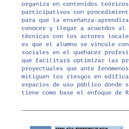
organiza en contenidos teóricos
curso se abre a alumnos de otra
participativos con procedimient
Como resultado se coproduce y r
para que la enseñanza-aprendiza
proceso proyectual, en este 
conocer y llegar a acuerdos al 
enfatizó en elaborar una g
técnicas con los actores locale
decisiones en “el diseño de la 
es que el alumno se vincule con
del Sistema de Almacenamiento d
sociales en el quehacer profesi
Emergencias (SAAPE) ante sism
que facilitará optimizar las pr
destructiva en Lima-Callao”. Se vincu
proyectuales que ante fenómenos
grupos de investigación GERDIS 
mitiguen los riesgos en edifica
proyecto de investigación con impac
espacios de uso público donde s
tiene como base el enfoque de R