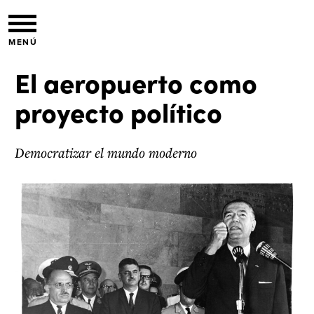
MENÚ
El aeropuerto como
proyecto político
Democratizar el mundo moderno
1.
El aeropuerto como proyecto político
l
2.
Las nuevas figuras mediáticas