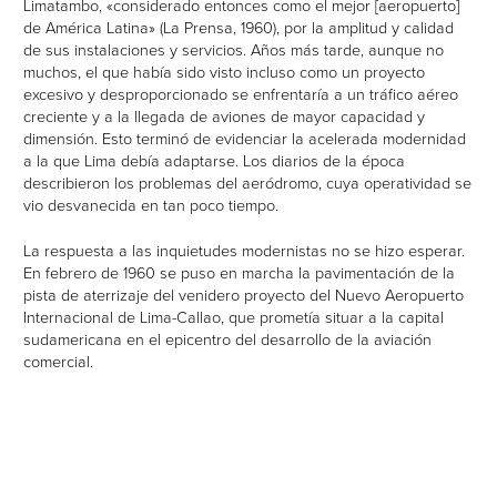
Limatambo, «considerado entonces como el mejor [aeropuerto]
de América Latina» (La Prensa, 1960), por la amplitud y calidad
de sus instalaciones y servicios. Años más tarde, aunque no
ARCHIVO DE ARQUITECTURA
muchos, el que había sido visto incluso como un proyecto
PÁGINA DE INICIO
excesivo y desproporcionado se enfrentaría a un tráfico aéreo
CRÉDITOS
creciente y a la llegada de aviones de mayor capacidad y
dimensión. Esto terminó de evidenciar la acelerada modernidad
a la que Lima debía adaptarse. Los diarios de la época
describieron los problemas del aeródromo, cuya operatividad se
vio desvanecida en tan poco tiempo.
La respuesta a las inquietudes modernistas no se hizo esperar.
En febrero de 1960 se puso en marcha la pavimentación de la
pista de aterrizaje del venidero proyecto del Nuevo Aeropuerto
Internacional de Lima-Callao, que prometía situar a la capital
sudamericana en el epicentro del desarrollo de la aviación
comercial.