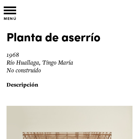
MENÚ
Planta de aserrío
1968
Río Huallaga, Tingo María
a
No construido
1.
Mobiliario escolar
Descripción
aryhori
 Jean
oria
ryhori
lvador,