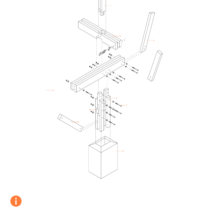
7.
Instituto Francés de Estudios Andinos
8.
Casa de playa Wakama
9.
Techos de restaurante