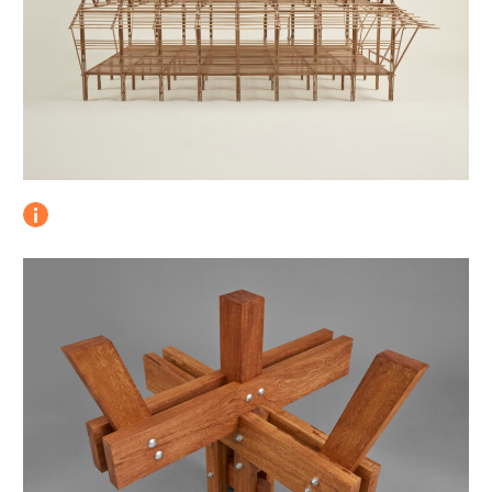
2.
Pabellones turísticos
 Rolando
ián
3.
Planta de aserrío
4.
PREVI