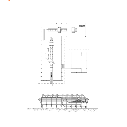
12.
Casa de playa Pulpos
13.
Galpones avícolas
ARCHIVO DE ARQUITECTURA
PÁGINA DE INICIO
CRÉDITOS